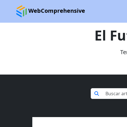
WebComprehensive
El F
Te