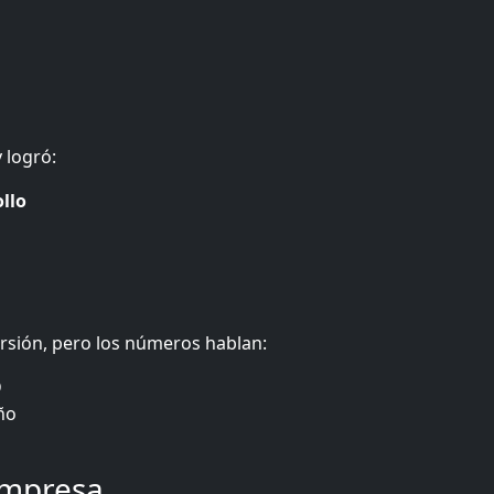
 logró:
llo
rsión, pero los números hablan:
D
ño
empresa