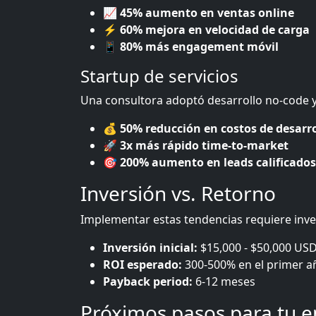
📈
45% aumento en ventas online
⚡
60% mejora en velocidad de carga
📱
80% más engagement móvil
Startup de servicios
Una consultora adoptó desarrollo no-code y
💰
50% reducción en costos de desarro
🚀
3x más rápido time-to-market
🎯
200% aumento en leads calificados
Inversión vs. Retorno
Implementar estas tendencias requiere inve
Inversión inicial:
$15,000 - $50,000 US
ROI esperado:
300-500% en el primer a
Payback period:
6-12 meses
Próximos pasos para tu 