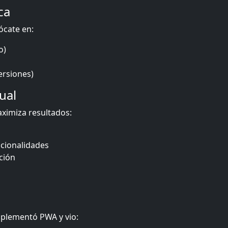
ca
ócate en:
o)
rsiones)
ual
ximiza resultados:
cionalidades
ción
mplementó PWA y vio: