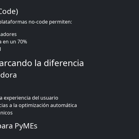
-Code)
 plataformas no-code permiten:
madores
a en un 70%
l
rcando la diferencia
adora
 experiencia del usuario
ias a la optimización automática
cnicos
 para PyMEs